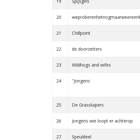
19
Spijsgirls
20
weproberenhetnogmaarweereen
21
Chillpoint
22
de doorzetters
23
Wildhogs and wifes
24
"Jongens
25
De Grassluipers
26
Jongens wie loopt er achterop
27
Speuldeel