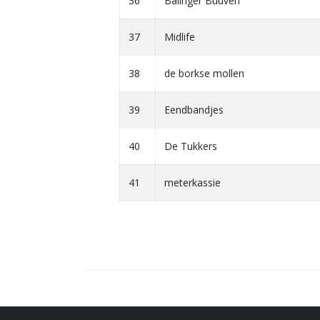
36
Balinger Buuven
37
Midlife
38
de borkse mollen
39
Eendbandjes
40
De Tukkers
41
meterkassie