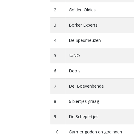
2
Golden Oldies
3
Borker Experts
4
De Speurneuzen
5
kaNO
6
Deo s
7
De Boevenbende
8
6 biertjes graag
9
De Schepertjes
10
Garmer goden en godinnen